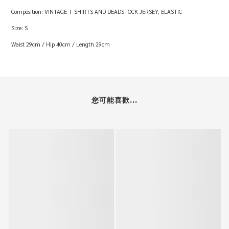
Composition: VINTAGE T-SHIRTS AND DEADSTOCK JERSEY, ELASTIC
Size: S
Waist 29cm / Hip 40cm / Length 29cm
您可能喜歡...