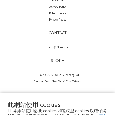
VIP Program
Delivery Policy
Return Policy
Privacy Policy
CONTACT
hello@o83o.com
STORE
1F.-4, No. 232, Sec. 2, Minsheng Rd.,
Banqiao Dist., New Taipei City, Taiwan
此網站使用 cookies
Hi, 本網站使用必要 cookies 和追蹤型 cookies 以確保網