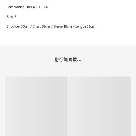
Composition: 100% COTTON
Size: S
Shoulder 35cm / Chest 38cm / Sleeve 18cm / Length 61cm
您可能喜歡...