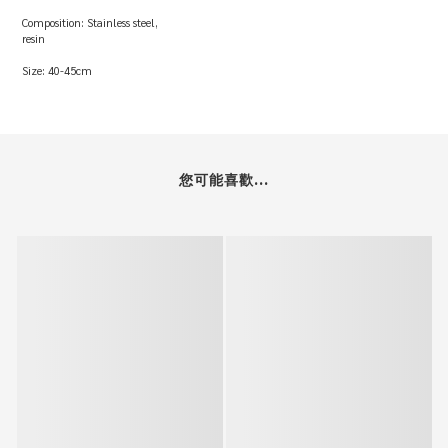
Composition: Stainless steel,
resin
Size: 40-45cm
您可能喜歡...