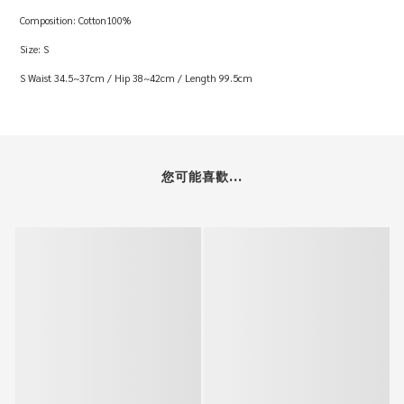
Composition: Cotton100%
Size: S
S Waist 34.5~37cm / Hip 38~42cm / Length 99.5cm
您可能喜歡...