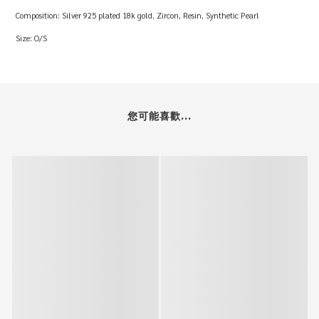
Composition: Silver 925 plated 18k gold, Zircon, Resin, Synthetic Pearl
Size: O/S
您可能喜歡...