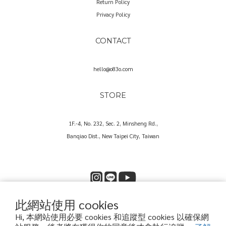
Return Policy
Privacy Policy
CONTACT
hello@o83o.com
STORE
1F.-4, No. 232, Sec. 2, Minsheng Rd.,
Banqiao Dist., New Taipei City, Taiwan
此網站使用 cookies
Copyright© 2025 O83O International Trading Co., Ltd.
Hi, 本網站使用必要 cookies 和追蹤型 cookies 以確保網
歐捌叁歐國際貿易股份有限公司｜60573857