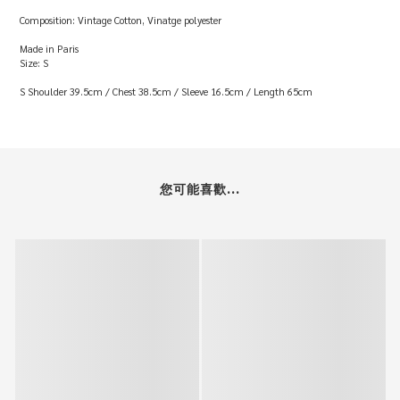
Composition: Vintage Cotton, Vinatge polyester
Made in Paris
Size: S
S Shoulder 39.5cm / Chest 38.5cm / Sleeve 16.5cm / Length 65cm
您可能喜歡...