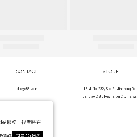
CONTACT
STORE
hello@o83o.com
1F.-4, No. 232, Sec. 2, Minsheng Rd.
Banqiao Dist., New Taipei City, Taiw
以確保網站服務，後者將在
定偏好
同意並繼續