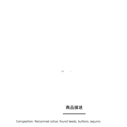
商品描述
Composition: Reclaimed collar, found beads, buttons, sequins