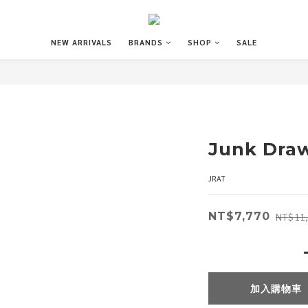
NEW ARRIVALS
BRANDS
SHOP
SALE
Junk Draw
JRAT
NT$7,770
NT$11
加入購物車