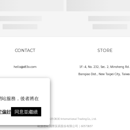
CONTACT
STORE
hello@o83o.com
1F.-4, No. 232, Sec. 2, Minsheng Rd.
Banqiao Dist., New Taipei City, Taiw
以確保網站服務，後者將在
定偏好
同意並繼續
Copyright© 2025 O83O International Trading Co., Ltd.
歐捌叁歐國際貿易股份有限公司｜60573857