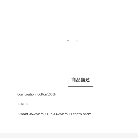
商品描述
Composition: Cotton100%
Size: S
S Waist 46~54cm / Hip 43~54cm / Length 54cm